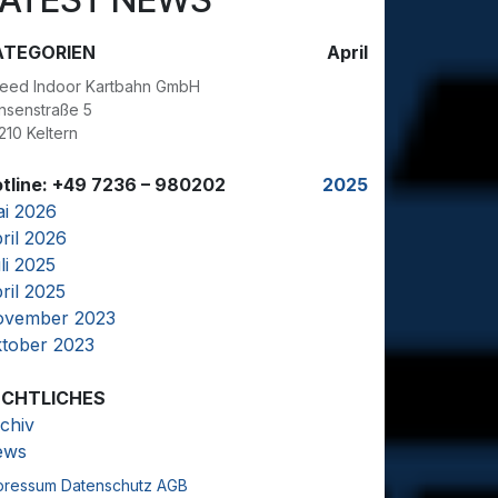
ATEGORIEN
April
eed Indoor Kartbahn GmbH
nsenstraße 5
210 Keltern
tline: +49 7236 – 980202
2025
i 2026
ril 2026
li 2025
ril 2025
vember 2023
tober 2023
ECHTLICHES
chiv
ews
pressum
Datenschutz
AGB