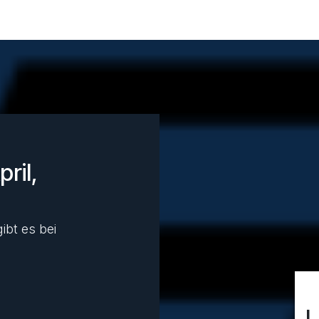
reise
Kontakt
Haftung
ril,
ibt es bei
L