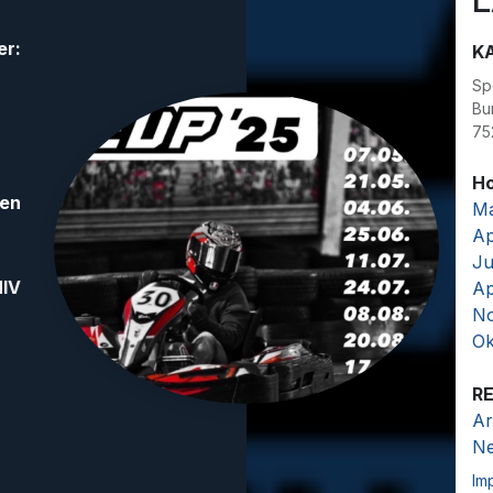
er:
K
Sp
Bu
75
Ho
gen
Ma
Ap
Ju
IV
Ap
No
Ok
R
Ar
N
Im